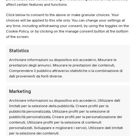
aggiungere altri ospiti o familiari in un secondo
affect certain features and functions.
momento, quando sceglierai le opzioni di alloggio, se
Click below to consent to the above or make granular choices. Your
desideri soggiornare nel nostro resort.
choices will be applied to this site only. You can change your settings at
any time, including withdrawing your consent, by using the toggles on the
Cookie Policy, or by clicking on the manage consent button at the bottom
of the screen.
Informazioni sui giocatori
Statistics
Player 1
Archiviare informazioni su dispositivo e/o accedervi, Misurare le
* Nome
prestazioni degli annunci, Misurare le prestazioni dei contenuti,
Comprendere il pubblico attraverso statistiche o la combinazione di
dati provenienti da fonti diverse.
* Cognome
Marketing
Archiviare informazioni su dispositivo e/o accedervi, Utilizzare dati
* Anno di nascita
limitati per la selezione della pubblicità, Creare profili per la
pubblicità personalizzata, Utilizzare profili per la selezione di
pubblicità personalizzata, Creare profili per la personalizzazione dei
contenuti, Utilizzare profili per la selezione di contenuti
AGGIUNGI UN ALTRO GIOCATORE
personalizzati, Sviluppare e migliorare i servizi, Utilizzare dati limitati
per la selezione dei contenuti.