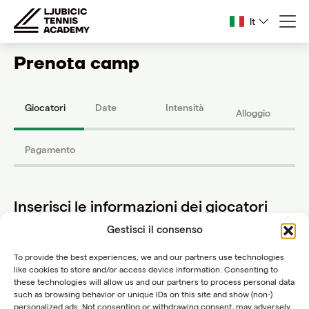
It
Prenota camp
Giocatori
Date
Intensità
Alloggio
Pagamento
Inserisci le informazioni dei giocatori
È possibile aggiungere fino a 4 giocatori per
Gestisci il consenso
prenotazione.
L'età minima per partecipare ai nostri
To provide the best experiences, we and our partners use technologies
campi estivi di tennis è di 6 anni.
like cookies to store and/or access device information. Consenting to
these technologies will allow us and our partners to process personal data
È possibile aggiungere fino a 4 giocatori per
such as browsing behavior or unique IDs on this site and show (non-)
prenotazione. Aggiungi solo i giocatori di tennis. Potrai
personalized ads. Not consenting or withdrawing consent, may adversely